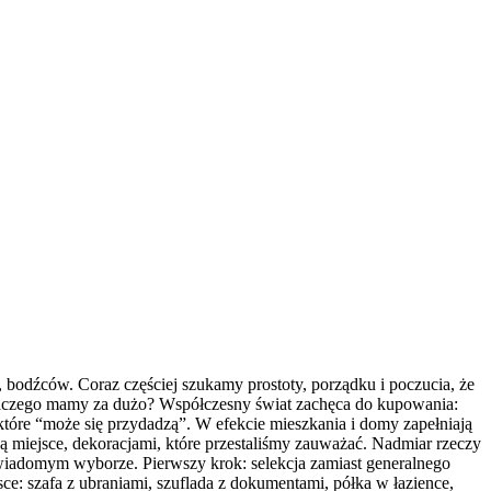
, bodźców. Coraz częściej szukamy prostoty, porządku i poczucia, że
Dlaczego mamy za dużo? Współczesny świat zachęca do kupowania:
 które “może się przydadzą”. W efekcie mieszkania i domy zapełniają
ją miejsce, dekoracjami, które przestaliśmy zauważać. Nadmiar rzeczy
a świadomym wyborze. Pierwszy krok: selekcja zamiast generalnego
ce: szafa z ubraniami, szuflada z dokumentami, półka w łazience,