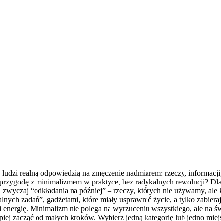
lu ludzi realną odpowiedzią na zmęczenie nadmiarem: rzeczy, informacji
ąć przygodę z minimalizmem w praktyce, bez radykalnych rewolucji? 
i zwyczaj “odkładania na później” – rzeczy, których nie używamy, ale
lnych zadań”, gadżetami, które miały usprawnić życie, a tylko zabiera
zeń i energię. Minimalizm nie polega na wyrzuceniu wszystkiego, ale n
piej zacząć od małych kroków. Wybierz jedną kategorię lub jedno miejs