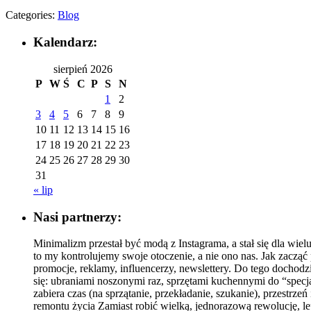
Categories:
Blog
Kalendarz:
sierpień 2026
P
W
Ś
C
P
S
N
1
2
3
4
5
6
7
8
9
10
11
12
13
14
15
16
17
18
19
20
21
22
23
24
25
26
27
28
29
30
31
« lip
Nasi partnerzy:
Minimalizm przestał być modą z Instagrama, a stał się dla wie
to my kontrolujemy swoje otoczenie, a nie ono nas. Jak zacz
promocje, reklamy, influencerzy, newslettery. Do tego dochodz
się: ubraniami noszonymi raz, sprzętami kuchennymi do “specja
zabiera czas (na sprzątanie, przekładanie, szukanie), przestr
remontu życia Zamiast robić wielką, jednorazową rewolucję, le