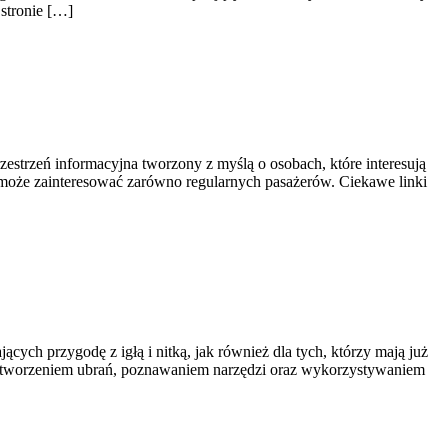
 stronie […]
zestrzeń informacyjna tworzony z myślą o osobach, które interesują
u może zainteresować zarówno regularnych pasażerów. Ciekawe linki
cych przygodę z igłą i nitką, jak również dla tych, którzy mają już
i, tworzeniem ubrań, poznawaniem narzędzi oraz wykorzystywaniem