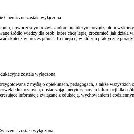
ie Chemiczne
została wyłączona
 praniu, nowoczesnym rozwiązaniom pralniczym, urządzeniom wykorzys
 źródło wiedzy dla osób, które chcą lepiej zrozumieć, jak działa wsp
wać skuteczny proces prania. To miejsce, w którym praktyczne porady ł
dukacyjne
została wyłączona
 przygotowana z myślą o opiekunach, pedagogach, a także wszystkich o
cówek edukacyjnych, dostarczając merytorycznych informacji dla osób
nteresujące informacje związane z edukacją, wychowaniem i codzienn
Ćwiczenia
została wyłączona