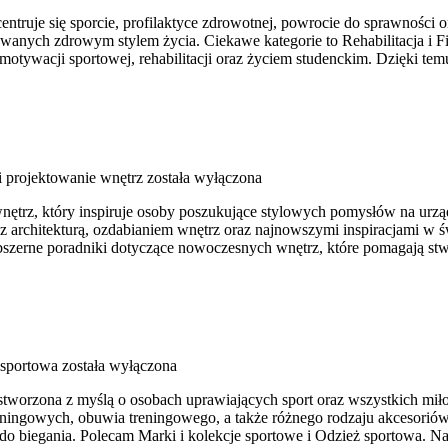
ruje się sporcie, profilaktyce zdrowotnej, powrocie do sprawności ora
nych zdrowym stylem życia. Ciekawe kategorie to Rehabilitacja i Fizj
tywacji sportowej, rehabilitacji oraz życiem studenckim. Dzięki temu
i projektowanie wnętrz
została wyłączona
wnętrz, który inspiruje osoby poszukujące stylowych pomysłów na urz
i z architekturą, ozdabianiem wnętrz oraz najnowszymi inspiracjami w 
bszerne poradniki dotyczące nowoczesnych wnętrz, które pomagają st
sportowa
została wyłączona
stworzona z myślą o osobach uprawiających sport oraz wszystkich miło
ngowych, obuwia treningowego, a także różnego rodzaju akcesoriów fi
biegania. Polecam Marki i kolekcje sportowe i Odzież sportowa. Na