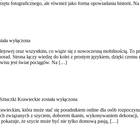
rzętu fotograficznego, ale również jako forma opowiadania historii. Na
tała wyłączona
kolejowej oraz wszystkim, co wiąże się z nowoczesną mobilnością. To pr
 porad. Strona łączy wiedzę do kolei z prostym językiem, dzięki czem
rwisu jest świat pociągów. Na […]
 Sztuczki Krawieckie
została wyłączona
rawieckim, która może stać się poradnikiem online dla osób rozpoczynają
wkach związanych z szyciem, doborem tkanin, wykonywaniem dekoracj
y pokazuje, że szycie może być nie tylko domową pasją, […]