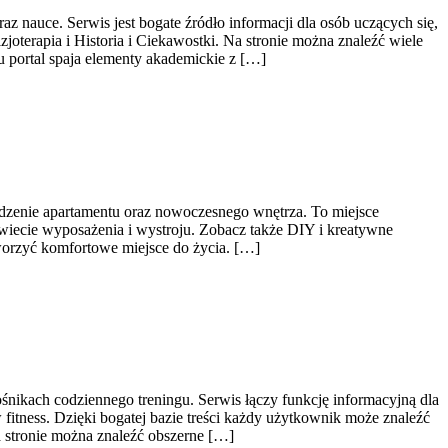
z nauce. Serwis jest bogate źródło informacji dla osób uczących się,
oterapia i Historia i Ciekawostki. Na stronie można znaleźć wiele
 portal spaja elementy akademickie z […]
ądzenie apartamentu oraz nowoczesnego wnętrza. To miejsce
świecie wyposażenia i wystroju. Zobacz także DIY i kreatywne
worzyć komfortowe miejsce do życia. […]
śnikach codziennego treningu. Serwis łączy funkcję informacyjną dla
tness. Dzięki bogatej bazie treści każdy użytkownik może znaleźć
 stronie można znaleźć obszerne […]