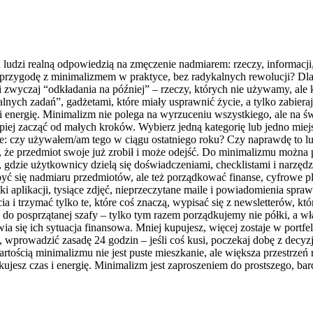
lu ludzi realną odpowiedzią na zmęczenie nadmiarem: rzeczy, informacji
ąć przygodę z minimalizmem w praktyce, bez radykalnych rewolucji? 
i zwyczaj “odkładania na później” – rzeczy, których nie używamy, ale
lnych zadań”, gadżetami, które miały usprawnić życie, a tylko zabiera
zeń i energię. Minimalizm nie polega na wyrzuceniu wszystkiego, ale n
piej zacząć od małych kroków. Wybierz jedną kategorię lub jedno miejs
ie: czy używałem/am tego w ciągu ostatniego roku? Czy naprawdę to l
, że przedmiot swoje już zrobił i może odejść. Do minimalizmu można 
i, gdzie użytkownicy dzielą się doświadczeniami, checklistami i narz
yć się nadmiaru przedmiotów, ale też porządkować finanse, cyfrowe 
ki aplikacji, tysiące zdjęć, nieprzeczytane maile i powiadomienia spr
ia i trzymać tylko te, które coś znaczą, wypisać się z newsletterów, kt
 do posprzątanej szafy – tylko tym razem porządkujemy nie półki, a 
a się ich sytuacja finansowa. Mniej kupujesz, więcej zostaje w portfe
e, wprowadzić zasadę 24 godzin – jeśli coś kusi, poczekaj dobę z decy
rtością minimalizmu nie jest puste mieszkanie, ale większa przestrzeń
kujesz czas i energię. Minimalizm jest zaproszeniem do prostszego, ba