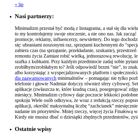
« lip
Nasi partnerzy:
Minimalizm przestał być modą z Instagrama, a stał się dla wie
to my kontrolujemy swoje otoczenie, a nie ono nas. Jak zacz
promocje, reklamy, influencerzy, newslettery. Do tego dochodz
się: ubraniami noszonymi raz, sprzętami kuchennymi do “specja
zabiera czas (na sprzątanie, przekładanie, szukanie), przestr
remontu życia Zamiast robić wielką, jednorazową rewolucję, le
szafka z kubkami. Przy każdym przedmiocie zadaj sobie pytan
zrobiłbym/zrobiłabym to? Jeśli odpowiedź brzmi “nie”, to znak
albo korzystając z wyspecjalizowanych platform i społecznośc
dla zaawansowanych
minimalistów – pomagając nie tylko pozb
telefonie i głowie Nadmiar dotyczy również sfery cyfrowej. Set
aplikacje (zwłaszcza te, które kradną czas), posegregować zdjęc
miesięcy. Minimalizm cyfrowy daje poczucie lekkości podobne
spokoju Wiele osób odkrywa, że wraz z redukcją rzeczy poprawi
aplikacji, określić maksymalną liczbę “zachcianek” miesięczni
nadanie im priorytetów. Mniej rzeczy, więcej życia Finałową wa
Kiedy nie musisz dbać o dziesiątki zbędnych przedmiotów, zys
Ostatnie wpisy