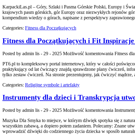
KarpackiLas.pl – Góry, Szlaki i Pasma Górskie Polski, Europy i Świat
krajowych pasm górskich, gór Europy oraz niezwykłych rejonów górs
kompendium wiedzy o górach, napisane z perspektywy zaprawionego
Categories:
Fitness dla Początkujących
Fitness dla Początkujących i Fit Inspiracj
Posted by admin
lis - 29 - 2025
Możliwość komentowania
Fitness dl
PT6.pl to kompleksowy portal internetowy, który w całości poświęc
praktykujący od lat ćwiczący znajdą sprawdzone plany ćwiczeń, inform
tylko zestaw ćwiczeń. Na stronie prezentujemy, jak ćwiczyć mądrze,
Categories:
Religijne symbole i artefakty
Instrumenty dla dzieci i Transkrypcja ut
Posted by admin
lis - 29 - 2025
Możliwość komentowania
Instrument
Muzyka Dla Smyka to miejsce, w którym dźwięk spotyka się z natur
wszystkim zabawą, a dopiero potem zadaniem. Polecamy: Znane utw
wprowadzić dźwięki do codziennego życia dziecka w sposób naturaln