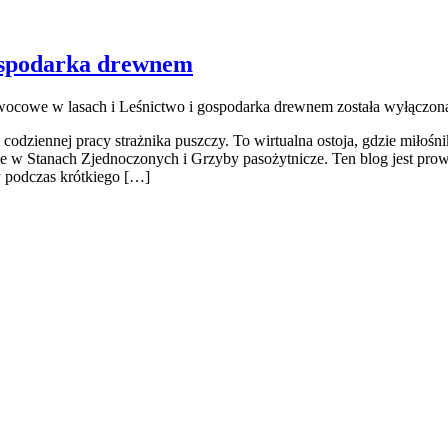
gospodarka drewnem
ocowe w lasach i Leśnictwo i gospodarka drewnem
została wyłączon
 i codziennej pracy strażnika puszczy. To wirtualna ostoja, gdzie miło
owe w Stanach Zjednoczonych i Grzyby pasożytnicze. Ten blog jest pr
y podczas krótkiego […]