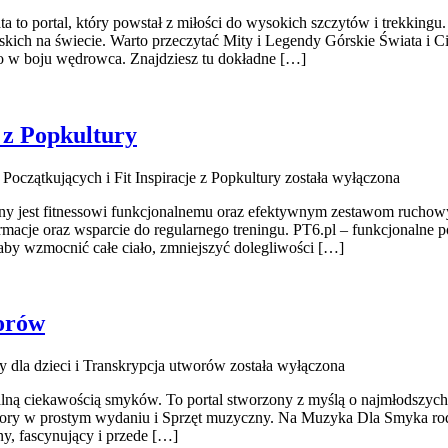
a to portal, który powstał z miłości do wysokich szczytów i trekkingu
kich na świecie. Warto przeczytać Mity i Legendy Górskie Świata i C
 w boju wędrowca. Znajdziesz tu dokładne […]
e z Popkultury
a Początkujących i Fit Inspiracje z Popkultury
została wyłączona
ony jest fitnessowi funkcjonalnemu oraz efektywnym zestawom ruchowy
acje oraz wsparcie do regularnego treningu. PT6.pl – funkcjonalne pod
 aby wzmocnić całe ciało, zmniejszyć dolegliwości […]
worów
y dla dzieci i Transkrypcja utworów
została wyłączona
alną ciekawością smyków. To portal stworzony z myślą o najmłodszych
ory w prostym wydaniu i Sprzęt muzyczny. Na Muzyka Dla Smyka rodz
y, fascynujący i przede […]