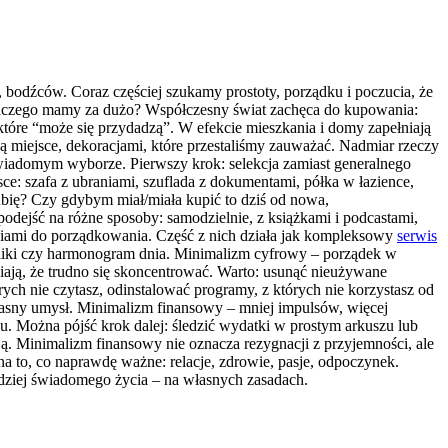
, bodźców. Coraz częściej szukamy prostoty, porządku i poczucia, że
Dlaczego mamy za dużo? Współczesny świat zachęca do kupowania:
 które “może się przydadzą”. W efekcie mieszkania i domy zapełniają
ją miejsce, dekoracjami, które przestaliśmy zauważać. Nadmiar rzeczy
a świadomym wyborze. Pierwszy krok: selekcja zamiast generalnego
ce: szafa z ubraniami, szuflada z dokumentami, półka w łazience,
ubię? Czy gdybym miał/miała kupić to dziś od nowa,
podejść na różne sposoby: samodzielnie, z książkami i podcastami,
ędziami do porządkowania. Część z nich działa jak kompleksowy
serwis
pliki czy harmonogram dnia. Minimalizm cyfrowy – porządek w
awiają, że trudno się skoncentrować. Warto: usunąć nieużywane
órych nie czytasz, odinstalować programy, z których nie korzystasz od
własny umysł. Minimalizm finansowy – mniej impulsów, więcej
lu. Można pójść krok dalej: śledzić wydatki w prostym arkuszu lub
zją. Minimalizm finansowy nie oznacza rezygnacji z przyjemności, ale
 na to, co naprawdę ważne: relacje, zdrowie, pasje, odpoczynek.
rdziej świadomego życia – na własnych zasadach.