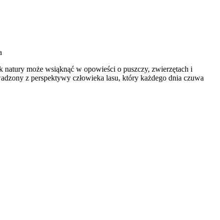
a
śnik natury może wsiąknąć w opowieści o puszczy, zwierzętach i
owadzony z perspektywy człowieka lasu, który każdego dnia czuwa