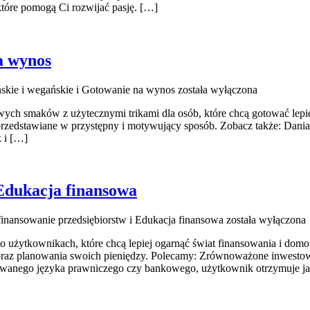
 które pomogą Ci rozwijać pasję. […]
a wynos
skie i wegańskie i Gotowanie na wynos
została wyłączona
mowych smaków z użytecznymi trikami dla osób, które chcą gotować le
przedstawiane w przystępny i motywujący sposób. Zobacz także: Dania r
k i […]
 Edukacja finansowa
 finansowanie przedsiębiorstw i Edukacja finansowa
została wyłączona
 o użytkownikach, które chcą lepiej ogarnąć świat finansowania i dom
oraz planowania swoich pieniędzy. Polecamy: Zrównoważone inwestowa
owanego języka prawniczego czy bankowego, użytkownik otrzymuje jas