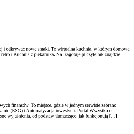
piej i odkrywać nowe smaki. To wirtualna kuchnia, w którym domowa
etro i Kuchnia z piekarnika. Na Izagotuje.pl czytelnik znajdzie
owych finansów. To miejsce, gdzie w jednym serwisie zebrano
nie (ESG) i Automatyzacja inwestycji. Portal Wszystko o
ne wyjaśnienia, od podstaw tłumaczące, jak funkcjonują […]