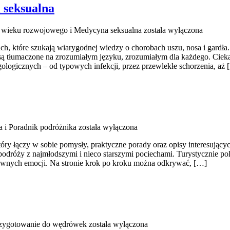
 seksualna
wieku rozwojowego i Medycyna seksualna
została wyłączona
, które szukają wiarygodnej wiedzy o chorobach uszu, nosa i gardła.
łumaczone na zrozumiałym języku, zrozumiałym dla każdego. Ciekawe 
ologicznych – od typowych infekcji, przez przewlekłe schorzenia, aż 
 i Poradnik podróżnika
została wyłączona
óry łączy w sobie pomysły, praktyczne porady oraz opisy interesującyc
podróży z najmłodszymi i nieco starszymi pociechami. Turystycznie pol
ywnych emocji. Na stronie krok po kroku można odkrywać, […]
przygotowanie do wędrówek
została wyłączona