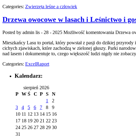
Categories:
Zwierzęta leśne a człowiek
Drzewa owocowe w lasach i Leśnictwo i 
Posted by admin
lis - 28 - 2025
Możliwość komentowania
Drzewa ow
Mieszkańcy Lasu to portal, który powstał z pasji do dzikiej przyrody
cichych zjawiskach, które zachodzą w zielonej głuszy. Parki narod
nad lasem i dokumentuje to, czego większość ludzi nigdy nie zobacz
Categories:
ExcelRaport
Kalendarz:
sierpień 2026
P
W
Ś
C
P
S
N
1
2
3
4
5
6
7
8
9
10
11
12
13
14
15
16
17
18
19
20
21
22
23
24
25
26
27
28
29
30
31