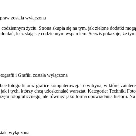
ypraw
została wyłączona
 w codziennym życiu. Strona skupia się na tym, jak zielone dodatki m
em do dań, lecz stają się codziennym wsparciem. Serwis pokazuje, że
tografii i Grafiki
została wyłączona
ce fotografii oraz grafice komputerowej. To witryna, w której zainter
, jak i tych, którzy chcą udoskonalać warsztat. Kategorie: Techniki F
rzętu fotograficznego, ale również jako forma opowiadania historii. Na
tała wyłączona