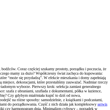
, bodźców. Coraz częściej szukamy prostoty, porządku i poczucia, że
Dlaczego mamy za dużo? Współczesny świat zachęca do kupowania:
 które “może się przydadzą”. W efekcie mieszkania i domy zapełniają
ją miejsce, dekoracjami, które przestaliśmy zauważać. Nadmiar rzeczy
a świadomym wyborze. Pierwszy krok: selekcja zamiast generalnego
ce: szafa z ubraniami, szuflada z dokumentami, półka w łazience,
ubię? Czy gdybym miał/miała kupić to dziś od nowa,
podejść na różne sposoby: samodzielnie, z książkami i podcastami,
ędziami do porządkowania. Część z nich działa jak kompleksowy
serwis
pliki czy harmonogram dnia. Minimalizm cyfrowy – porządek w