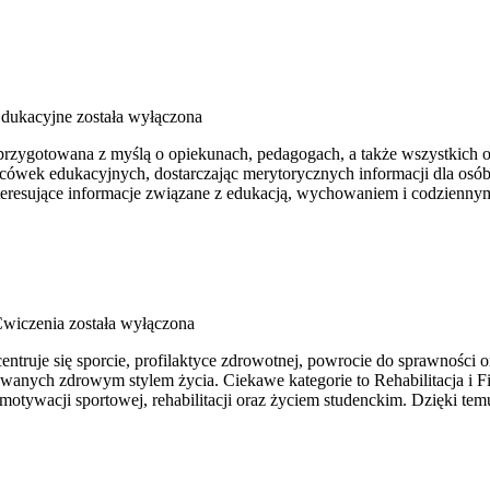
dukacyjne
została wyłączona
 przygotowana z myślą o opiekunach, pedagogach, a także wszystkich o
cówek edukacyjnych, dostarczając merytorycznych informacji dla osób
nteresujące informacje związane z edukacją, wychowaniem i codzienn
Ćwiczenia
została wyłączona
ruje się sporcie, profilaktyce zdrowotnej, powrocie do sprawności ora
nych zdrowym stylem życia. Ciekawe kategorie to Rehabilitacja i Fizj
tywacji sportowej, rehabilitacji oraz życiem studenckim. Dzięki temu