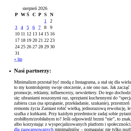
sierpień 2026
P
W
Ś
C
P
S
N
1
2
3
4
5
6
7
8
9
10
11
12
13
14
15
16
17
18
19
20
21
22
23
24
25
26
27
28
29
30
31
« lip
Nasi partnerzy:
Minimalizm przestał być modą z Instagrama, a stał się dla wie
to my kontrolujemy swoje otoczenie, a nie ono nas. Jak zacz
promocje, reklamy, influencerzy, newslettery. Do tego dochodz
się: ubraniami noszonymi raz, sprzętami kuchennymi do “specja
zabiera czas (na sprzątanie, przekładanie, szukanie), przestr
remontu życia Zamiast robić wielką, jednorazową rewolucję, le
szafka z kubkami. Przy każdym przedmiocie zadaj sobie pytan
zrobiłbym/zrobiłabym to? Jeśli odpowiedź brzmi “nie”, to znak
albo korzystając z wyspecjalizowanych platform i społecznośc
dla zaawansowanych
minimalistów – pomagając nie tylko pozb