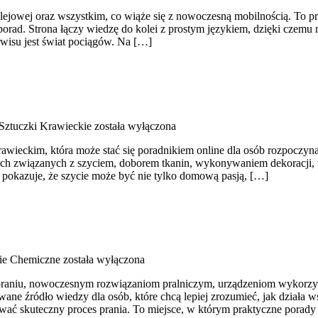
kolejowej oraz wszystkim, co wiąże się z nowoczesną mobilnością. To pr
 porad. Strona łączy wiedzę do kolei z prostym językiem, dzięki czem
rwisu jest świat pociągów. Na […]
 Sztuczki Krawieckie
została wyłączona
rawieckim, która może stać się poradnikiem online dla osób rozpoczynają
wkach związanych z szyciem, doborem tkanin, wykonywaniem dekoracj
y pokazuje, że szycie może być nie tylko domową pasją, […]
ie Chemiczne
została wyłączona
 praniu, nowoczesnym rozwiązaniom pralniczym, urządzeniom wykorzys
 źródło wiedzy dla osób, które chcą lepiej zrozumieć, jak działa wsp
wać skuteczny proces prania. To miejsce, w którym praktyczne porady ł