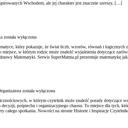
spirowanych Wschodem, ale jej charakter jest znacznie szerszy, […]
ka
została wyłączona
tyce, który pokazuje, że świat liczb, wzorów, równań i logicznych z
. To miejsce, w którym rodzic może znaleźć wyjaśnienia dotyczące zar
awy Matematyki. Serwis SuperMatma.pl prezentuje matematykę jako d
rganizatora
została wyłączona
olicznościowych, w którym czytelnik może znaleźć porady dotyczące we
cyzji, pośpiechu i organizacyjnego chaosu. To miejsce dla tych, któ
ry całego spotkania. Nowości na stronie Historie i Inspiracje Czytelni