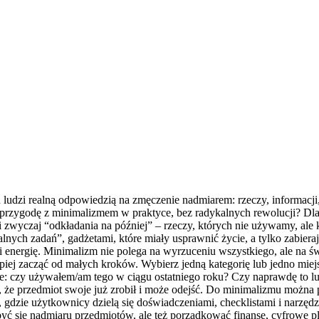
lu ludzi realną odpowiedzią na zmęczenie nadmiarem: rzeczy, informacji
ąć przygodę z minimalizmem w praktyce, bez radykalnych rewolucji? 
i zwyczaj “odkładania na później” – rzeczy, których nie używamy, ale
lnych zadań”, gadżetami, które miały usprawnić życie, a tylko zabiera
zeń i energię. Minimalizm nie polega na wyrzuceniu wszystkiego, ale n
piej zacząć od małych kroków. Wybierz jedną kategorię lub jedno miejs
ie: czy używałem/am tego w ciągu ostatniego roku? Czy naprawdę to l
, że przedmiot swoje już zrobił i może odejść. Do minimalizmu można 
i, gdzie użytkownicy dzielą się doświadczeniami, checklistami i narz
yć się nadmiaru przedmiotów, ale też porządkować finanse, cyfrowe 