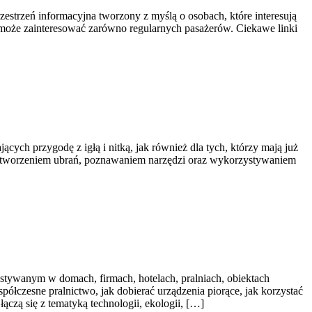
zestrzeń informacyjna tworzony z myślą o osobach, które interesują
u może zainteresować zarówno regularnych pasażerów. Ciekawe linki
cych przygodę z igłą i nitką, jak również dla tych, którzy mają już
i, tworzeniem ubrań, poznawaniem narzędzi oraz wykorzystywaniem
tywanym w domach, firmach, hotelach, pralniach, obiektach
ółczesne pralnictwo, jak dobierać urządzenia piorące, jak korzystać
ączą się z tematyką technologii, ekologii, […]