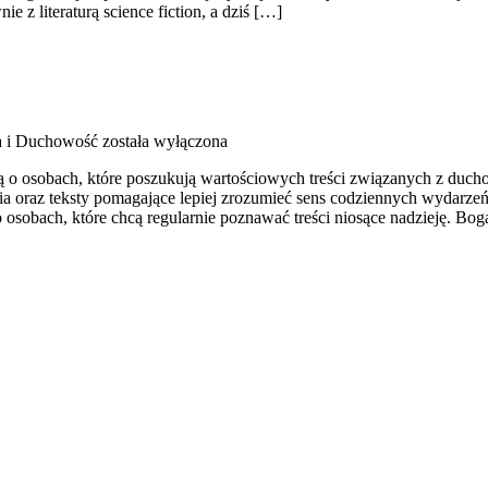
 z literaturą science fiction, a dziś […]
a i Duchowość
została wyłączona
lą o osobach, które poszukują wartościowych treści związanych z du
 oraz teksty pomagające lepiej zrozumieć sens codziennych wydarzeń 
o osobach, które chcą regularnie poznawać treści niosące nadzieję. Bo