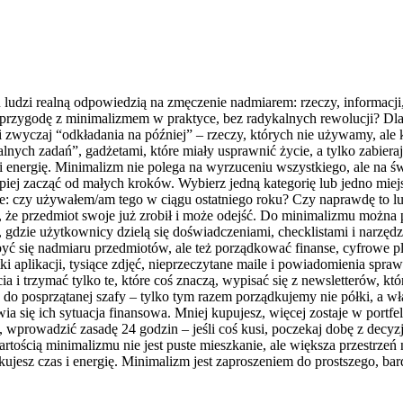
lu ludzi realną odpowiedzią na zmęczenie nadmiarem: rzeczy, informacji
ąć przygodę z minimalizmem w praktyce, bez radykalnych rewolucji? 
i zwyczaj “odkładania na później” – rzeczy, których nie używamy, ale
lnych zadań”, gadżetami, które miały usprawnić życie, a tylko zabiera
zeń i energię. Minimalizm nie polega na wyrzuceniu wszystkiego, ale n
piej zacząć od małych kroków. Wybierz jedną kategorię lub jedno miejs
ie: czy używałem/am tego w ciągu ostatniego roku? Czy naprawdę to l
, że przedmiot swoje już zrobił i może odejść. Do minimalizmu można 
i, gdzie użytkownicy dzielą się doświadczeniami, checklistami i narz
yć się nadmiaru przedmiotów, ale też porządkować finanse, cyfrowe 
ki aplikacji, tysiące zdjęć, nieprzeczytane maile i powiadomienia spr
ia i trzymać tylko te, które coś znaczą, wypisać się z newsletterów, kt
 do posprzątanej szafy – tylko tym razem porządkujemy nie półki, a 
a się ich sytuacja finansowa. Mniej kupujesz, więcej zostaje w portfe
e, wprowadzić zasadę 24 godzin – jeśli coś kusi, poczekaj dobę z decy
rtością minimalizmu nie jest puste mieszkanie, ale większa przestrzeń
kujesz czas i energię. Minimalizm jest zaproszeniem do prostszego, ba