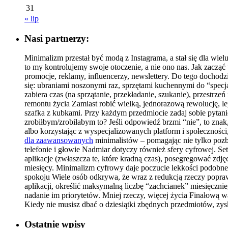
31
« lip
Nasi partnerzy:
Minimalizm przestał być modą z Instagrama, a stał się dla wie
to my kontrolujemy swoje otoczenie, a nie ono nas. Jak zacz
promocje, reklamy, influencerzy, newslettery. Do tego dochodz
się: ubraniami noszonymi raz, sprzętami kuchennymi do “specja
zabiera czas (na sprzątanie, przekładanie, szukanie), przestr
remontu życia Zamiast robić wielką, jednorazową rewolucję, le
szafka z kubkami. Przy każdym przedmiocie zadaj sobie pytan
zrobiłbym/zrobiłabym to? Jeśli odpowiedź brzmi “nie”, to znak
albo korzystając z wyspecjalizowanych platform i społecznośc
dla zaawansowanych
minimalistów – pomagając nie tylko pozb
telefonie i głowie Nadmiar dotyczy również sfery cyfrowej. Set
aplikacje (zwłaszcza te, które kradną czas), posegregować zdjęc
miesięcy. Minimalizm cyfrowy daje poczucie lekkości podobne
spokoju Wiele osób odkrywa, że wraz z redukcją rzeczy poprawi
aplikacji, określić maksymalną liczbę “zachcianek” miesięczni
nadanie im priorytetów. Mniej rzeczy, więcej życia Finałową wa
Kiedy nie musisz dbać o dziesiątki zbędnych przedmiotów, zys
Ostatnie wpisy