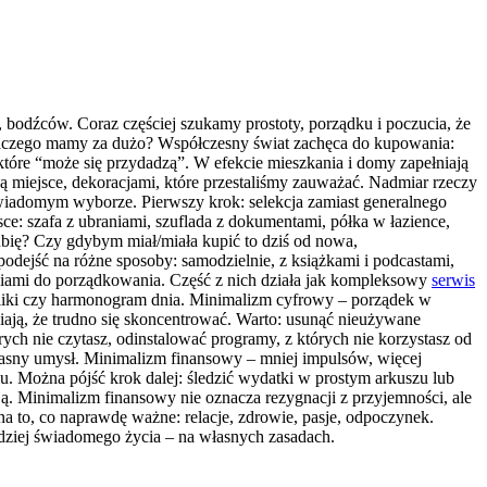
, bodźców. Coraz częściej szukamy prostoty, porządku i poczucia, że
Dlaczego mamy za dużo? Współczesny świat zachęca do kupowania:
 które “może się przydadzą”. W efekcie mieszkania i domy zapełniają
ją miejsce, dekoracjami, które przestaliśmy zauważać. Nadmiar rzeczy
a świadomym wyborze. Pierwszy krok: selekcja zamiast generalnego
ce: szafa z ubraniami, szuflada z dokumentami, półka w łazience,
ubię? Czy gdybym miał/miała kupić to dziś od nowa,
podejść na różne sposoby: samodzielnie, z książkami i podcastami,
ędziami do porządkowania. Część z nich działa jak kompleksowy
serwis
pliki czy harmonogram dnia. Minimalizm cyfrowy – porządek w
awiają, że trudno się skoncentrować. Warto: usunąć nieużywane
órych nie czytasz, odinstalować programy, z których nie korzystasz od
własny umysł. Minimalizm finansowy – mniej impulsów, więcej
lu. Można pójść krok dalej: śledzić wydatki w prostym arkuszu lub
zją. Minimalizm finansowy nie oznacza rezygnacji z przyjemności, ale
 na to, co naprawdę ważne: relacje, zdrowie, pasje, odpoczynek.
rdziej świadomego życia – na własnych zasadach.