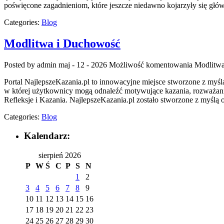
poświęcone zagadnieniom, które jeszcze niedawno kojarzyły się głównie
Categories:
Blog
Modlitwa i Duchowość
Posted by admin
maj - 12 - 2026
Możliwość komentowania
Modlitw
Portal NajlepszeKazania.pl to innowacyjne miejsce stworzone z myś
w której użytkownicy mogą odnaleźć motywujące kazania, rozważania
Refleksje i Kazania. NajlepszeKazania.pl zostało stworzone z myślą 
Categories:
Blog
Kalendarz:
sierpień 2026
P
W
Ś
C
P
S
N
1
2
3
4
5
6
7
8
9
10
11
12
13
14
15
16
17
18
19
20
21
22
23
24
25
26
27
28
29
30