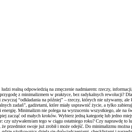
lu ludzi realną odpowiedzią na zmęczenie nadmiarem: rzeczy, informacji
ąć przygodę z minimalizmem w praktyce, bez radykalnych rewolucji? 
i zwyczaj “odkładania na później” – rzeczy, których nie używamy, ale
lnych zadań”, gadżetami, które miały usprawnić życie, a tylko zabiera
zeń i energię. Minimalizm nie polega na wyrzuceniu wszystkiego, ale n
piej zacząć od małych kroków. Wybierz jedną kategorię lub jedno miejs
ie: czy używałem/am tego w ciągu ostatniego roku? Czy naprawdę to l
, że przedmiot swoje już zrobił i może odejść. Do minimalizmu można 
i, gdzie użytkownicy dzielą się doświadczeniami, checklistami i narz