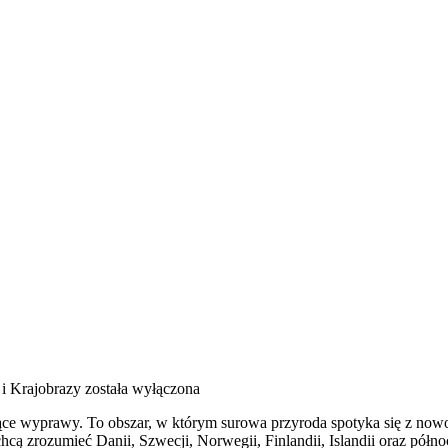
 i Krajobrazy
została wyłączona
ące wyprawy. To obszar, w którym surowa przyroda spotyka się z nowocz
chcą zrozumieć Danii, Szwecji, Norwegii, Finlandii, Islandii oraz pół