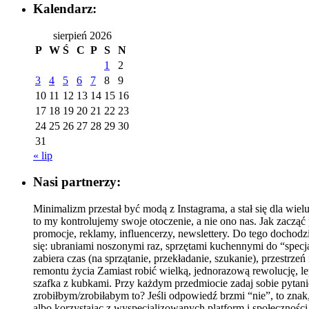
Kalendarz:
sierpień 2026
P
W
Ś
C
P
S
N
1
2
3
4
5
6
7
8
9
10
11
12
13
14
15
16
17
18
19
20
21
22
23
24
25
26
27
28
29
30
31
« lip
Nasi partnerzy:
Minimalizm przestał być modą z Instagrama, a stał się dla wie
to my kontrolujemy swoje otoczenie, a nie ono nas. Jak zacz
promocje, reklamy, influencerzy, newslettery. Do tego dochodz
się: ubraniami noszonymi raz, sprzętami kuchennymi do “specja
zabiera czas (na sprzątanie, przekładanie, szukanie), przestr
remontu życia Zamiast robić wielką, jednorazową rewolucję, le
szafka z kubkami. Przy każdym przedmiocie zadaj sobie pytan
zrobiłbym/zrobiłabym to? Jeśli odpowiedź brzmi “nie”, to znak
albo korzystając z wyspecjalizowanych platform i społecznośc