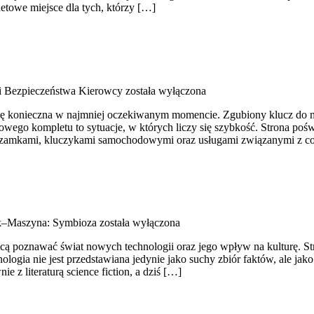
etowe miejsce dla tych, którzy […]
i Bezpieczeństwa Kierowcy
została wyłączona
się konieczna w najmniej oczekiwanym momencie. Zgubiony klucz do m
go kompletu to sytuacje, w których liczy się szybkość. Strona poświ
i, zamkami, kluczykami samochodowymi oraz usługami związanymi z 
k–Maszyna: Symbioza
została wyłączona
cą poznawać świat nowych technologii oraz jego wpływ na kulturę. Stro
nologia nie jest przedstawiana jedynie jako suchy zbiór faktów, ale j
 z literaturą science fiction, a dziś […]