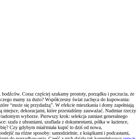
, bodźców. Coraz częściej szukamy prostoty, porządku i poczucia, że
Dlaczego mamy za dużo? Współczesny świat zachęca do kupowania:
 które “może się przydadzą”. W efekcie mieszkania i domy zapełniają
ją miejsce, dekoracjami, które przestaliśmy zauważać. Nadmiar rzeczy
a świadomym wyborze. Pierwszy krok: selekcja zamiast generalnego
ce: szafa z ubraniami, szuflada z dokumentami, półka w łazience,
ubię? Czy gdybym miał/miała kupić to dziś od nowa,
podejść na różne sposoby: samodzielnie, z książkami i podcastami,
ędziami do porządkowania. Część z nich działa jak kompleksowy
serwis