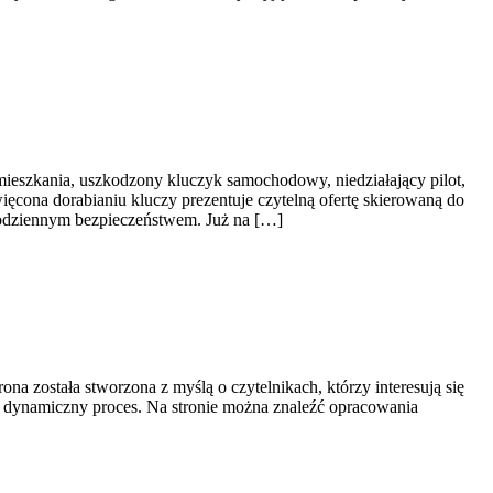
ieszkania, uszkodzony kluczyk samochodowy, niedziałający pilot,
ęcona dorabianiu kluczy prezentuje czytelną ofertę skierowaną do
codziennym bezpieczeństwem. Już na […]
na została stworzona z myślą o czytelnikach, którzy interesują się
ako dynamiczny proces. Na stronie można znaleźć opracowania