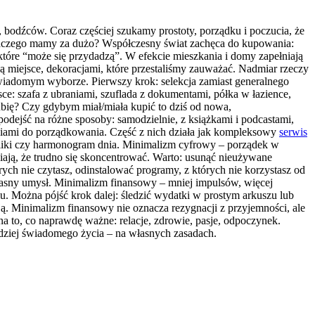
, bodźców. Coraz częściej szukamy prostoty, porządku i poczucia, że
Dlaczego mamy za dużo? Współczesny świat zachęca do kupowania:
 które “może się przydadzą”. W efekcie mieszkania i domy zapełniają
ją miejsce, dekoracjami, które przestaliśmy zauważać. Nadmiar rzeczy
a świadomym wyborze. Pierwszy krok: selekcja zamiast generalnego
ce: szafa z ubraniami, szuflada z dokumentami, półka w łazience,
ubię? Czy gdybym miał/miała kupić to dziś od nowa,
podejść na różne sposoby: samodzielnie, z książkami i podcastami,
ędziami do porządkowania. Część z nich działa jak kompleksowy
serwis
pliki czy harmonogram dnia. Minimalizm cyfrowy – porządek w
awiają, że trudno się skoncentrować. Warto: usunąć nieużywane
órych nie czytasz, odinstalować programy, z których nie korzystasz od
własny umysł. Minimalizm finansowy – mniej impulsów, więcej
lu. Można pójść krok dalej: śledzić wydatki w prostym arkuszu lub
zją. Minimalizm finansowy nie oznacza rezygnacji z przyjemności, ale
 na to, co naprawdę ważne: relacje, zdrowie, pasje, odpoczynek.
rdziej świadomego życia – na własnych zasadach.