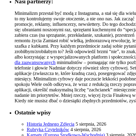
Nasi partnerzy:
Minimalizm przestał być modą z Instagrama, a stał się dla wie
to my kontrolujemy swoje otoczenie, a nie ono nas. Jak zacz
promocje, reklamy, influencerzy, newslettery. Do tego dochodz
się: ubraniami noszonymi raz, sprzętami kuchennymi do “specja
zabiera czas (na sprzątanie, przekładanie, szukanie), przestr
remontu życia Zamiast robić wielką, jednorazową rewolucję, le
szafka z kubkami. Przy każdym przedmiocie zadaj sobie pytan
zrobiłbym/zrobiłabym to? Jeśli odpowiedź brzmi “nie”, to znak
albo korzystając z wyspecjalizowanych platform i społecznośc
dla zaawansowanych
minimalistów – pomagając nie tylko pozb
telefonie i głowie Nadmiar dotyczy również sfery cyfrowej. Set
aplikacje (zwłaszcza te, które kradną czas), posegregować zdjęc
miesięcy. Minimalizm cyfrowy daje poczucie lekkości podobne
spokoju Wiele osób odkrywa, że wraz z redukcją rzeczy poprawi
aplikacji, określić maksymalną liczbę “zachcianek” miesięczni
nadanie im priorytetów. Mniej rzeczy, więcej życia Finałową wa
Kiedy nie musisz dbać o dziesiątki zbędnych przedmiotów, zys
Ostatnie wpisy
Historia Jednego Zdjęcia
5 sierpnia, 2026
Rubryka Czytelników
4 sierpnia, 2026
Karpaty (Europa Środkowo-Wschodnia)
3 sierpnia, 202