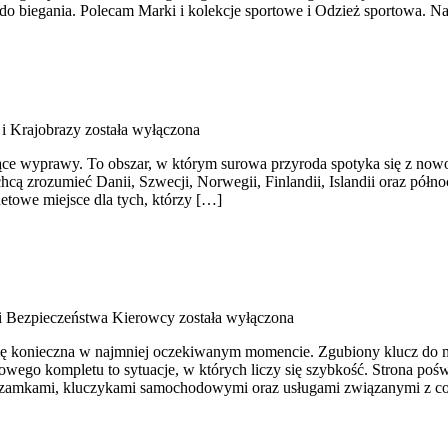
biegania. Polecam Marki i kolekcje sportowe i Odzież sportowa. Na
 i Krajobrazy
została wyłączona
ące wyprawy. To obszar, w którym surowa przyroda spotyka się z nowocz
chcą zrozumieć Danii, Szwecji, Norwegii, Finlandii, Islandii oraz pół
etowe miejsce dla tych, którzy […]
i Bezpieczeństwa Kierowcy
została wyłączona
się konieczna w najmniej oczekiwanym momencie. Zgubiony klucz do m
go kompletu to sytuacje, w których liczy się szybkość. Strona poświ
i, zamkami, kluczykami samochodowymi oraz usługami związanymi z 