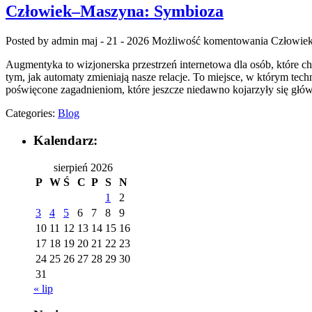
Człowiek–Maszyna: Symbioza
Posted by admin
maj - 21 - 2026
Możliwość komentowania
Człowie
Augmentyka to wizjonerska przestrzeń internetowa dla osób, które ch
tym, jak automaty zmieniają nasze relacje. To miejsce, w którym tech
poświęcone zagadnieniom, które jeszcze niedawno kojarzyły się głównie
Categories:
Blog
Kalendarz:
sierpień 2026
P
W
Ś
C
P
S
N
1
2
3
4
5
6
7
8
9
10
11
12
13
14
15
16
17
18
19
20
21
22
23
24
25
26
27
28
29
30
31
« lip