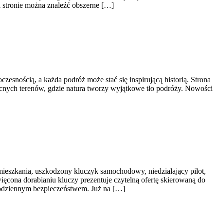
 stronie można znaleźć obszerne […]
esnością, a każda podróż może stać się inspirującą historią. Strona
nocnych terenów, gdzie natura tworzy wyjątkowe tło podróży. Nowości
ieszkania, uszkodzony kluczyk samochodowy, niedziałający pilot,
ęcona dorabianiu kluczy prezentuje czytelną ofertę skierowaną do
codziennym bezpieczeństwem. Już na […]