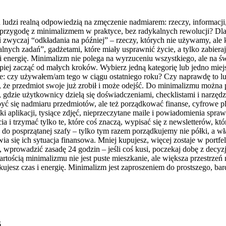
lu ludzi realną odpowiedzią na zmęczenie nadmiarem: rzeczy, informacji
ąć przygodę z minimalizmem w praktyce, bez radykalnych rewolucji? 
i zwyczaj “odkładania na później” – rzeczy, których nie używamy, ale
lnych zadań”, gadżetami, które miały usprawnić życie, a tylko zabiera
zeń i energię. Minimalizm nie polega na wyrzuceniu wszystkiego, ale n
piej zacząć od małych kroków. Wybierz jedną kategorię lub jedno miejs
ie: czy używałem/am tego w ciągu ostatniego roku? Czy naprawdę to l
, że przedmiot swoje już zrobił i może odejść. Do minimalizmu można 
i, gdzie użytkownicy dzielą się doświadczeniami, checklistami i narz
yć się nadmiaru przedmiotów, ale też porządkować finanse, cyfrowe 
ki aplikacji, tysiące zdjęć, nieprzeczytane maile i powiadomienia spr
ia i trzymać tylko te, które coś znaczą, wypisać się z newsletterów, kt
 do posprzątanej szafy – tylko tym razem porządkujemy nie półki, a 
a się ich sytuacja finansowa. Mniej kupujesz, więcej zostaje w portfe
e, wprowadzić zasadę 24 godzin – jeśli coś kusi, poczekaj dobę z decy
rtością minimalizmu nie jest puste mieszkanie, ale większa przestrzeń
kujesz czas i energię. Minimalizm jest zaproszeniem do prostszego, ba
6