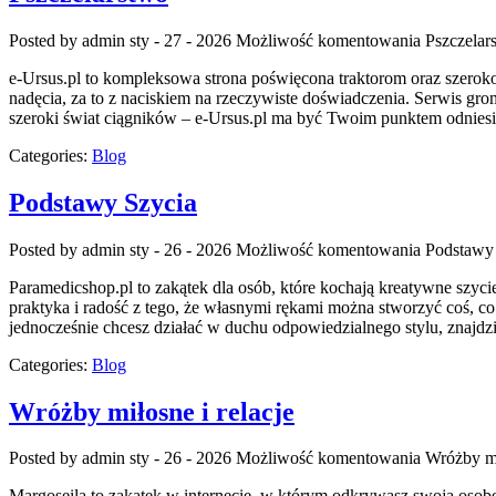
Posted by admin
sty - 27 - 2026
Możliwość komentowania
Pszczelar
e-Ursus.pl to kompleksowa strona poświęcona traktorom oraz szeroko
nadęcia, za to z naciskiem na rzeczywiste doświadczenia. Serwis gro
szeroki świat ciągników – e-Ursus.pl ma być Twoim punktem odnies
Categories:
Blog
Podstawy Szycia
Posted by admin
sty - 26 - 2026
Możliwość komentowania
Podstawy
Paramedicshop.pl to zakątek dla osób, które kochają kreatywne szycie
praktyka i radość z tego, że własnymi rękami można stworzyć coś, co 
jednocześnie chcesz działać w duchu odpowiedzialnego stylu, znajd
Categories:
Blog
Wróżby miłosne i relacje
Posted by admin
sty - 26 - 2026
Możliwość komentowania
Wróżby mi
Margoseila to zakątek w internecie, w którym odkrywasz swoją osobę 