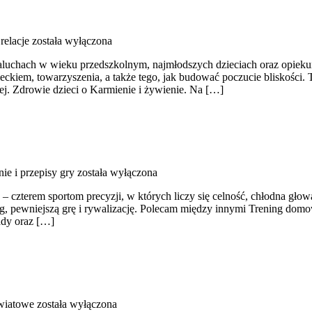
relacje
została wyłączona
maluchach w wieku przedszkolnym, najmłodszych dzieciach oraz opieku
kiem, towarzyszenia, a także tego, jak budować poczucie bliskości. To
j. Zdrowie dzieci o Karmienie i żywienie. Na […]
ie i przepisy gry
została wyłączona
– czterem sportom precyzji, w których liczy się celność, chłodna głow
ning, pewniejszą grę i rywalizację. Polecam między innymi Trening domo
ady oraz […]
wiatowe
została wyłączona