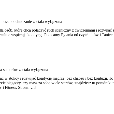
itness i odchudzanie
została wyłączona
a osób, które chcą połączyć ruch sceniczny z ćwiczeniami i rozwijać si
też realnie wspierają kondycję. Polecamy Pytania od czytelników i Tan
la seniorów
została wyłączona
ć w stolicy i rozwijać kondycję mądrze, bez chaosu i bez kontuzji. To
ecie biegaczy, czy masz za sobą wiele startów, znajdziesz tu poradnik
w i Fitness. Strona […]