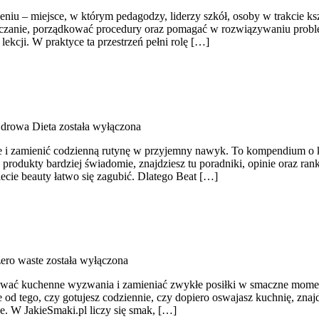
ceniu – miejsce, w którym pedagodzy, liderzy szkół, osoby w trakcie k
nauczanie, porządkować procedury oraz pomagać w rozwiązywaniu pro
lekcji. W praktyce ta przestrzeń pełni rolę […]
Zdrowa Dieta
została wyłączona
ie i zamienić codzienną rutynę w przyjemny nawyk. To kompendium o k
 produkty bardziej świadomie, znajdziesz tu poradniki, opinie oraz r
ecie beauty łatwo się zagubić. Dlatego Beat […]
ero waste
została wyłączona
wywać kuchenne wyzwania i zamieniać zwykłe posiłki w smaczne momenty
od tego, czy gotujesz codziennie, czy dopiero oswajasz kuchnię, znajdzi
e. W JakieSmaki.pl liczy się smak, […]