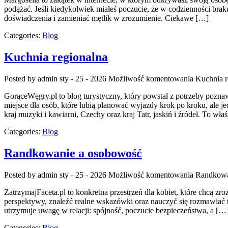
podążać. Jeśli kiedykolwiek miałeś poczucie, że w codzienności brak
doświadczenia i zamieniać mętlik w zrozumienie. Ciekawe […]
Categories:
Blog
Kuchnia regionalna
Posted by admin
sty - 25 - 2026
Możliwość komentowania
Kuchnia r
GorąceWęgry.pl to blog turystyczny, który powstał z potrzeby poz
miejsce dla osób, które lubią planować wyjazdy krok po kroku, ale jed
kraj muzyki i kawiarni, Czechy oraz kraj Tatr, jaskiń i źródeł. To wła
Categories:
Blog
Randkowanie a osobowość
Posted by admin
sty - 25 - 2026
Możliwość komentowania
Randkowa
ZatrzymajFaceta.pl to konkretna przestrzeń dla kobiet, które chcą zr
perspektywy, znaleźć realne wskazówki oraz nauczyć się rozmawiać ta
utrzymuje uwagę w relacji: spójność, poczucie bezpieczeństwa, a […
Categories:
Blog