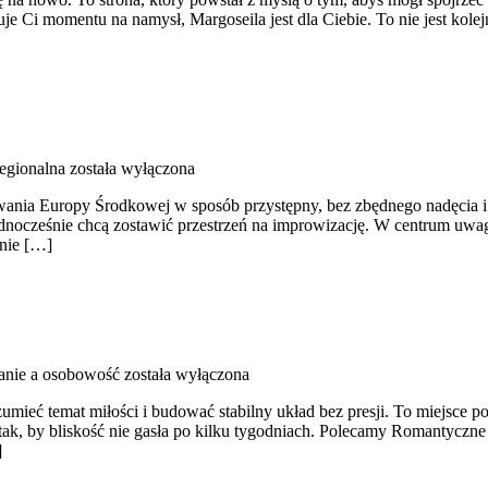
uje Ci momentu na namysł, Margoseila jest dla Ciebie. To nie jest ko
egionalna
została wyłączona
nawania Europy Środkowej w sposób przystępny, bez zbędnego nadęcia
nocześnie chcą zostawić przestrzeń na improwizację. W centrum uwagi są
śnie […]
nie a osobowość
została wyłączona
ozumieć temat miłości i budować stabilny układ bez presji. To miejsce p
k, by bliskość nie gasła po kilku tygodniach. Polecamy Romantyczne p
]