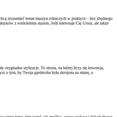
 chcą zrozumieć temat maszyn rolniczych w praktyce – bez zbędnego
yków z wieloletnim stażem. Jeśli interesuje Cię Ursus, ale także
oryginalne stylizacje. To strona, na której liczy się inwencja,
zysz o tym, by Twoja garderoba była skrojona na miarę, a
uważnie temu, kim jesteś, jak myślisz, czego szukasz i dokąd chcesz