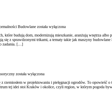
Formalności Budowlane
została wyłączona
ach, które budują dom, modernizują mieszkanie, aranżują wnętrza albo
ają się z sprawdzonymi trikami, a tematy takie jak maszyny budowlane 
go zadania. […]
nsoryczny
została wyłączona
się z rzemiosłem w projektowaniu i pielęgnacji ogrodów. To opowieść o
trum tej idei stoi Kraków i okolice, czyli region, w którym pogoda b