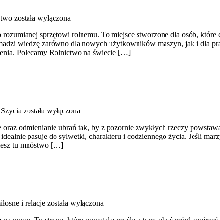
stwo
została wyłączona
 rozumianej sprzętowi rolnemu. To miejsce stworzone dla osób, które
madzi wiedzę zarówno dla nowych użytkowników maszyn, jak i dla prakt
ienia. Polecamy Rolnictwo na świecie […]
 Szycia
została wyłączona
 oraz odmienianie ubrań tak, by z pozornie zwykłych rzeczy powstawały 
idealnie pasuje do sylwetki, charakteru i codziennego życia. Jeśli mar
ziesz tu mnóstwo […]
łosne i relacje
została wyłączona
na nowo. To strona, który powstał z myślą o tym, abyś mógł spojrzeć 