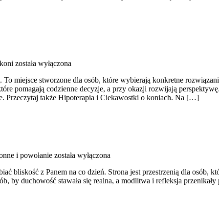
koni
została wyłączona
. To miejsce stworzone dla osób, które wybierają konkretne rozwiązan
które pomagają codzienne decyzje, a przy okazji rozwijają perspektywę
. Przeczytaj także Hipoterapia i Ciekawostki o koniach. Na […]
onne i powołanie
została wyłączona
ć bliskość z Panem na co dzień. Strona jest przestrzenią dla osób, któ
sób, by duchowość stawała się realna, a modlitwa i refleksja przenikał