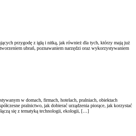
cych przygodę z igłą i nitką, jak również dla tych, którzy mają już
i, tworzeniem ubrań, poznawaniem narzędzi oraz wykorzystywaniem
tywanym w domach, firmach, hotelach, pralniach, obiektach
ółczesne pralnictwo, jak dobierać urządzenia piorące, jak korzystać
ączą się z tematyką technologii, ekologii, […]