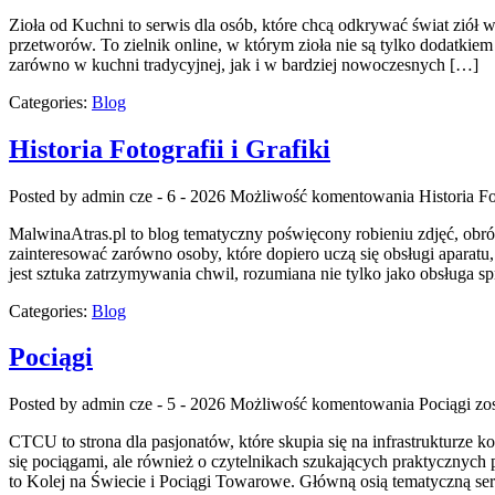
Zioła od Kuchni to serwis dla osób, które chcą odkrywać świat ziół
przetworów. To zielnik online, w którym zioła nie są tylko dodatki
zarówno w kuchni tradycyjnej, jak i w bardziej nowoczesnych […]
Categories:
Blog
Historia Fotografii i Grafiki
Posted by admin
cze - 6 - 2026
Możliwość komentowania
Historia Fo
MalwinaAtras.pl to blog tematyczny poświęcony robieniu zdjęć, obrób
zainteresować zarówno osoby, które dopiero uczą się obsługi aparatu
jest sztuka zatrzymywania chwil, rozumiana nie tylko jako obsługa sp
Categories:
Blog
Pociągi
Posted by admin
cze - 5 - 2026
Możliwość komentowania
Pociągi
zos
CTCU to strona dla pasjonatów, które skupia się na infrastrukturze 
się pociągami, ale również o czytelnikach szukających praktycznych
to Kolej na Świecie i Pociągi Towarowe. Główną osią tematyczną se