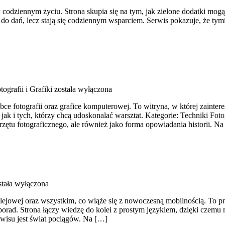
 w codziennym życiu. Strona skupia się na tym, jak zielone dodatki m
em do dań, lecz stają się codziennym wsparciem. Serwis pokazuje, że
tografii i Grafiki
została wyłączona
ce fotografii oraz grafice komputerowej. To witryna, w której zainter
, jak i tych, którzy chcą udoskonalać warsztat. Kategorie: Techniki F
rzętu fotograficznego, ale również jako forma opowiadania historii. Na
tała wyłączona
kolejowej oraz wszystkim, co wiąże się z nowoczesną mobilnością. To pr
 porad. Strona łączy wiedzę do kolei z prostym językiem, dzięki czem
rwisu jest świat pociągów. Na […]