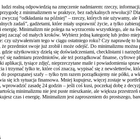
lu ludzi realną odpowiedzią na zmęczenie nadmiarem: rzeczy, informacji
ąć przygodę z minimalizmem w praktyce, bez radykalnych rewolucji? 
i zwyczaj “odkładania na później” – rzeczy, których nie używamy, ale
lnych zadań”, gadżetami, które miały usprawnić życie, a tylko zabiera
zeń i energię. Minimalizm nie polega na wyrzuceniu wszystkiego, ale n
piej zacząć od małych kroków. Wybierz jedną kategorię lub jedno miejs
ie: czy używałem/am tego w ciągu ostatniego roku? Czy naprawdę to l
, że przedmiot swoje już zrobił i może odejść. Do minimalizmu można 
i, gdzie użytkownicy dzielą się doświadczeniami, checklistami i narz
yć się nadmiaru przedmiotów, ale też porządkować finanse, cyfrowe 
ki aplikacji, tysiące zdjęć, nieprzeczytane maile i powiadomienia spr
ia i trzymać tylko te, które coś znaczą, wypisać się z newsletterów, kt
 do posprzątanej szafy – tylko tym razem porządkujemy nie półki, a 
a się ich sytuacja finansowa. Mniej kupujesz, więcej zostaje w portfe
e, wprowadzić zasadę 24 godzin – jeśli coś kusi, poczekaj dobę z decy
rtością minimalizmu nie jest puste mieszkanie, ale większa przestrzeń
kujesz czas i energię. Minimalizm jest zaproszeniem do prostszego, ba
6