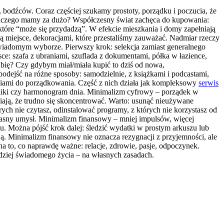
, bodźców. Coraz częściej szukamy prostoty, porządku i poczucia, że
Dlaczego mamy za dużo? Współczesny świat zachęca do kupowania:
 które “może się przydadzą”. W efekcie mieszkania i domy zapełniają
ją miejsce, dekoracjami, które przestaliśmy zauważać. Nadmiar rzeczy
a świadomym wyborze. Pierwszy krok: selekcja zamiast generalnego
ce: szafa z ubraniami, szuflada z dokumentami, półka w łazience,
ubię? Czy gdybym miał/miała kupić to dziś od nowa,
podejść na różne sposoby: samodzielnie, z książkami i podcastami,
ędziami do porządkowania. Część z nich działa jak kompleksowy
serwis
pliki czy harmonogram dnia. Minimalizm cyfrowy – porządek w
awiają, że trudno się skoncentrować. Warto: usunąć nieużywane
órych nie czytasz, odinstalować programy, z których nie korzystasz od
własny umysł. Minimalizm finansowy – mniej impulsów, więcej
lu. Można pójść krok dalej: śledzić wydatki w prostym arkuszu lub
zją. Minimalizm finansowy nie oznacza rezygnacji z przyjemności, ale
 na to, co naprawdę ważne: relacje, zdrowie, pasje, odpoczynek.
rdziej świadomego życia – na własnych zasadach.