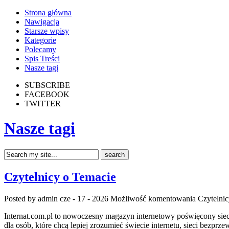
Strona główna
Nawigacja
Starsze wpisy
Kategorie
Polecamy
Spis Treści
Nasze tagi
SUBSCRIBE
FACEBOOK
TWITTER
Nasze tagi
Czytelnicy o Temacie
Posted by admin
cze - 17 - 2026
Możliwość komentowania
Czytelni
Internat.com.pl to nowoczesny magazyn internetowy poświęcony siec
dla osób, które chcą lepiej zrozumieć świecie internetu, sieci bez