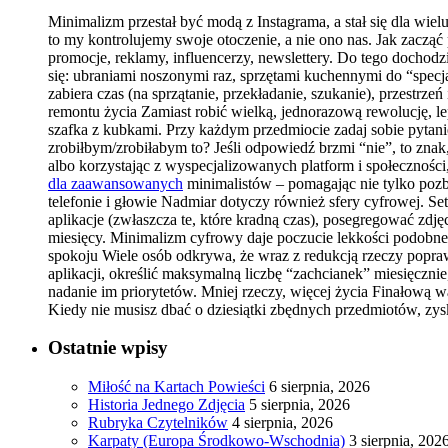
Minimalizm przestał być modą z Instagrama, a stał się dla wie
to my kontrolujemy swoje otoczenie, a nie ono nas. Jak zacz
promocje, reklamy, influencerzy, newslettery. Do tego dochodz
się: ubraniami noszonymi raz, sprzętami kuchennymi do “specja
zabiera czas (na sprzątanie, przekładanie, szukanie), przestr
remontu życia Zamiast robić wielką, jednorazową rewolucję, le
szafka z kubkami. Przy każdym przedmiocie zadaj sobie pytan
zrobiłbym/zrobiłabym to? Jeśli odpowiedź brzmi “nie”, to znak
albo korzystając z wyspecjalizowanych platform i społecznośc
dla zaawansowanych
minimalistów – pomagając nie tylko pozb
telefonie i głowie Nadmiar dotyczy również sfery cyfrowej. Set
aplikacje (zwłaszcza te, które kradną czas), posegregować zdjęc
miesięcy. Minimalizm cyfrowy daje poczucie lekkości podobne
spokoju Wiele osób odkrywa, że wraz z redukcją rzeczy poprawi
aplikacji, określić maksymalną liczbę “zachcianek” miesięczni
nadanie im priorytetów. Mniej rzeczy, więcej życia Finałową wa
Kiedy nie musisz dbać o dziesiątki zbędnych przedmiotów, zys
Ostatnie wpisy
Miłość na Kartach Powieści
6 sierpnia, 2026
Historia Jednego Zdjęcia
5 sierpnia, 2026
Rubryka Czytelników
4 sierpnia, 2026
Karpaty (Europa Środkowo-Wschodnia)
3 sierpnia, 202