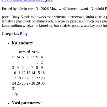
Posted by admin
cze - 3 - 2026
Możliwość komentowania
Nowinki E
portal Biały Kotek to nowoczesna witryna internetowa, która została
tematyce placówek opiekuńczych, placówek przedszkolnych oraz pla
kompendium wiedzy, w której można znaleźć porady, analizy oraz i
Categories:
Blog
Kalendarz:
sierpień 2026
P
W
Ś
C
P
S
N
1
2
3
4
5
6
7
8
9
10
11
12
13
14
15
16
17
18
19
20
21
22
23
24
25
26
27
28
29
30
31
« lip
Nasi partnerzy: