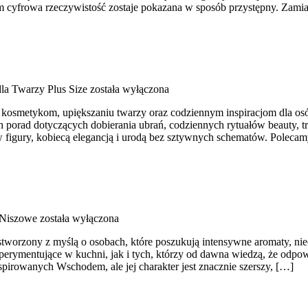
rym cyfrowa rzeczywistość zostaje pokazana w sposób przystępny. Zam
la Twarzy Plus Size
została wyłączona
osmetykom, upiększaniu twarzy oraz codziennym inspiracjom dla osób,
h porad dotyczących dobierania ubrań, codziennych rytuałów beauty, t
ów figury, kobiecą elegancją i urodą bez sztywnych schematów. Polecam
 Niszowe
została wyłączona
 stworzony z myślą o osobach, które poszukują intensywne aromaty, nieo
perymentujące w kuchni, jak i tych, którzy od dawna wiedzą, że odpo
spirowanych Wschodem, ale jej charakter jest znacznie szerszy, […]