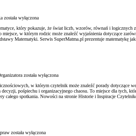
ka
została wyłączona
tyce, który pokazuje, że świat liczb, wzorów, równań i logicznych z
. To miejsce, w którym rodzic może znaleźć wyjaśnienia dotyczące zar
awy Matematyki. Serwis SuperMatma.pl prezentuje matematykę jako d
rganizatora
została wyłączona
olicznościowych, w którym czytelnik może znaleźć porady dotyczące we
cyzji, pośpiechu i organizacyjnego chaosu. To miejsce dla tych, któ
ry całego spotkania. Nowości na stronie Historie i Inspiracje Czytelni
ypraw
została wyłączona