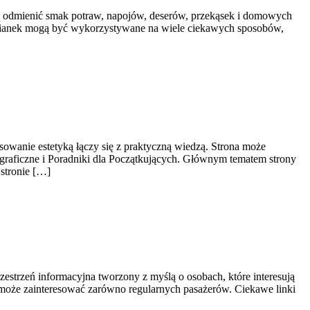
ogą odmienić smak potraw, napojów, deserów, przekąsek i domowych
 tymianek mogą być wykorzystywane na wiele ciekawych sposobów,
esowanie estetyką łączy się z praktyczną wiedzą. Strona może
otograficzne i Poradniki dla Początkujących. Głównym tematem strony
 stronie […]
zestrzeń informacyjna tworzony z myślą o osobach, które interesują
u może zainteresować zarówno regularnych pasażerów. Ciekawe linki