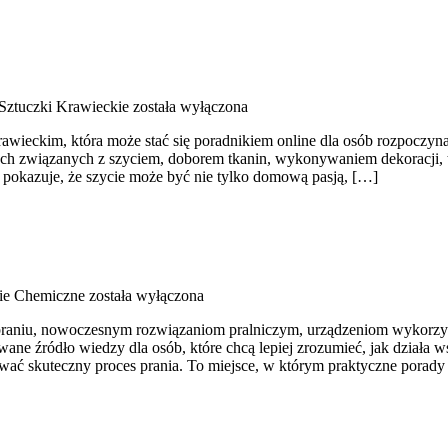
 Sztuczki Krawieckie
została wyłączona
rawieckim, która może stać się poradnikiem online dla osób rozpoczynają
wkach związanych z szyciem, doborem tkanin, wykonywaniem dekoracj
y pokazuje, że szycie może być nie tylko domową pasją, […]
ie Chemiczne
została wyłączona
 praniu, nowoczesnym rozwiązaniom pralniczym, urządzeniom wykorzys
 źródło wiedzy dla osób, które chcą lepiej zrozumieć, jak działa wsp
wać skuteczny proces prania. To miejsce, w którym praktyczne porady ł