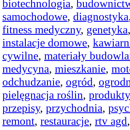
biotechnologia
,
budownict
samochodowe
,
diagnostyka
fitness medyczny
,
genetyka
instalacje domowe
,
kawiarn
cywilne
,
materiały budowla
medycyna
,
mieszkanie
,
mot
odchudzanie
,
ogród
,
ogrod
pielęgnacja roślin
,
produkt
przepisy
,
przychodnia
,
psyc
remont
,
restauracje
,
rtv agd