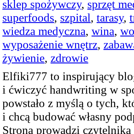
sklep spożywczy
,
sprzęt m
superfoods
,
szpital
,
tarasy
,
wiedza medyczna
,
wina
,
wo
wyposażenie wnętrz
,
zabaw
żywienie
,
zdrowie
Elfiki777 to inspirujący blo
i ćwiczyć handwriting w sp
powstało z myślą o tych, kt
i chcą budować własny podp
Strona prowadzi czytelnika