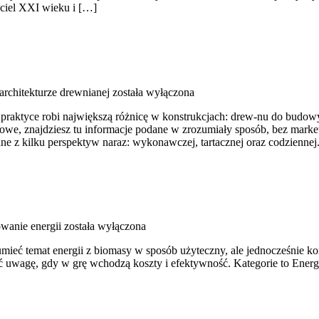
yciel XXI wieku i […]
architekturze drewnianej
została wyłączona
praktyce robi największą różnicę w konstrukcjach: drew-nu do budowy.
owe, znajdziesz tu informacje podane w zrozumiały sposób, bez mar
e z kilku perspektyw naraz: wykonawczej, tartacznej oraz codzienne
anie energii
została wyłączona
mieć temat energii z biomasy w sposób użyteczny, ale jednocześnie ko
ać uwagę, gdy w grę wchodzą koszty i efektywność. Kategorie to Energ