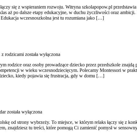
zy się z wspieraniem rozwoju. Witryna szkolapopow.pl przedstawia c
las aż po dalsze etapy edukacyjne, w duchu życzliwości oraz ambicji.
. Edukacja wczesnoszkolna jest tu rozumiana jako […]
 z rodzicami
została wyłączona
 rodzice oraz osoby prowadzące dziecko przez przedszkole znajdą p
mpetencji w wieku wczesnodziecięcym. Polecamy Montessori w praktyc
ziecko, kiedy pojawia się frustracja, gdy w domu […]
adar
została wyłączona
Polskę od strony wybrzeży. To miejsce, w którym relaks łączy się z ko
em, znajdziesz tu treści, które pomogą Ci zamienić pomysł w sensown