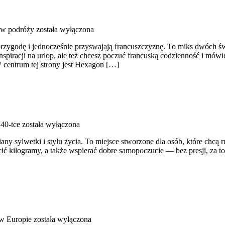
 w podróży
została wyłączona
ską przygodę i jednocześnie przyswajają francuszczyznę. To miks dwó
nspiracji na urlop, ale też chcesz poczuć francuską codzienność i mów
 centrum tej strony jest Hexagon […]
 40-tce
została wyłączona
miany sylwetki i stylu życia. To miejsce stworzone dla osób, które chcą
cić kilogramy, a także wspierać dobre samopoczucie — bez presji, za to 
w Europie
została wyłączona