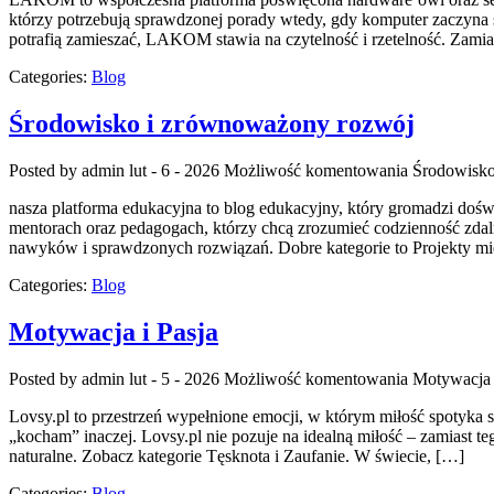
którzy potrzebują sprawdzonej porady wtedy, gdy komputer zaczyna s
potrafią zamieszać, LAKOM stawia na czytelność i rzetelność. Zami
Categories:
Blog
Środowisko i zrównoważony rozwój
Posted by admin
lut - 6 - 2026
Możliwość komentowania
Środowisko
nasza platforma edukacyjna to blog edukacyjny, który gromadzi doś
mentorach oraz pedagogach, którzy chcą zrozumieć codzienność zdalnyc
nawyków i sprawdzonych rozwiązań. Dobre kategorie to Projekty mi
Categories:
Blog
Motywacja i Pasja
Posted by admin
lut - 5 - 2026
Możliwość komentowania
Motywacja 
Lovsy.pl to przestrzeń wypełnione emocji, w którym miłość spotyka s
„kocham” inaczej. Lovsy.pl nie pozuje na idealną miłość – zamiast t
naturalne. Zobacz kategorie Tęsknota i Zaufanie. W świecie, […]
Categories:
Blog