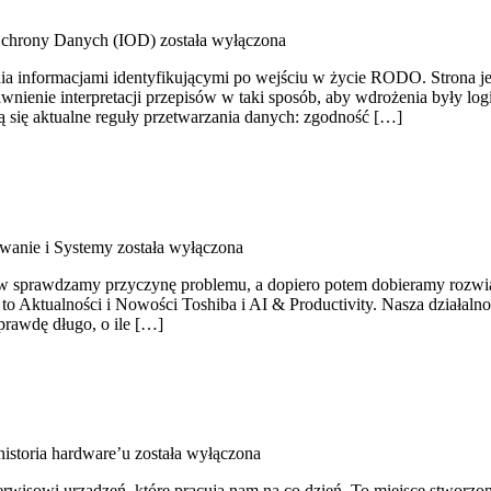
Ochrony Danych (IOD)
została wyłączona
 informacjami identyfikującymi po wejściu w życie RODO. Strona jest
awnienie interpretacji przepisów w taki sposób, aby wdrożenia były lo
ą się aktualne reguły przetwarzania danych: zgodność […]
anie i Systemy
została wyłączona
 sprawdzamy przyczynę problemu, a dopiero potem dobieramy rozwiązan
to Aktualności i Nowości Toshiba i AI & Productivity. Nasza działalno
aprawdę długo, o ile […]
historia hardware’u
została wyłączona
sowi urządzeń, które pracują nam na co dzień. To miejsce stworzone 