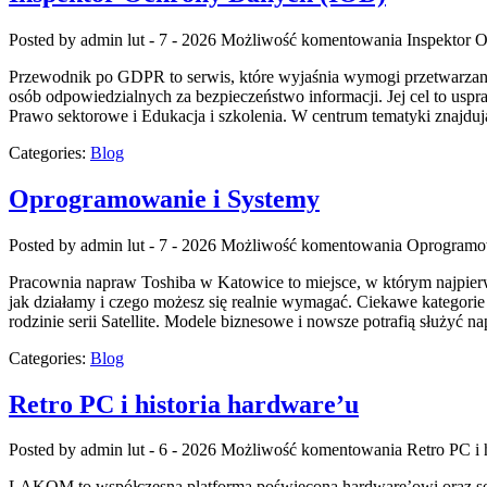
Posted by admin
lut - 7 - 2026
Możliwość komentowania
Inspektor 
Przewodnik po GDPR to serwis, które wyjaśnia wymogi przetwarzania
osób odpowiedzialnych za bezpieczeństwo informacji. Jej cel to uspr
Prawo sektorowe i Edukacja i szkolenia. W centrum tematyki znajduj
Categories:
Blog
Oprogramowanie i Systemy
Posted by admin
lut - 7 - 2026
Możliwość komentowania
Oprogramow
Pracownia napraw Toshiba w Katowice to miejsce, w którym najpierw
jak działamy i czego możesz się realnie wymagać. Ciekawe kategorie 
rodzinie serii Satellite. Modele biznesowe i nowsze potrafią służyć n
Categories:
Blog
Retro PC i historia hardware’u
Posted by admin
lut - 6 - 2026
Możliwość komentowania
Retro PC i 
LAKOM to współczesna platforma poświęcona hardware’owi oraz serwi