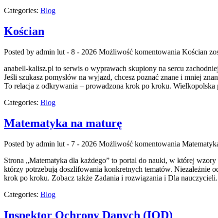
Categories:
Blog
Kościan
Posted by admin
lut - 8 - 2026
Możliwość komentowania
Kościan
zos
anabell-kalisz.pl to serwis o wyprawach skupiony na sercu zachodnie
Jeśli szukasz pomysłów na wyjazd, chcesz poznać znane i mniej znane 
To relacja z odkrywania – prowadzona krok po kroku. Wielkopolska 
Categories:
Blog
Matematyka na maturę
Posted by admin
lut - 7 - 2026
Możliwość komentowania
Matematyka
Strona „Matematyka dla każdego” to portal do nauki, w której wzory p
którzy potrzebują doszlifowania konkretnych tematów. Niezależnie od
krok po kroku. Zobacz także Zadania i rozwiązania i Dla nauczycieli
Categories:
Blog
Inspektor Ochrony Danych (IOD)