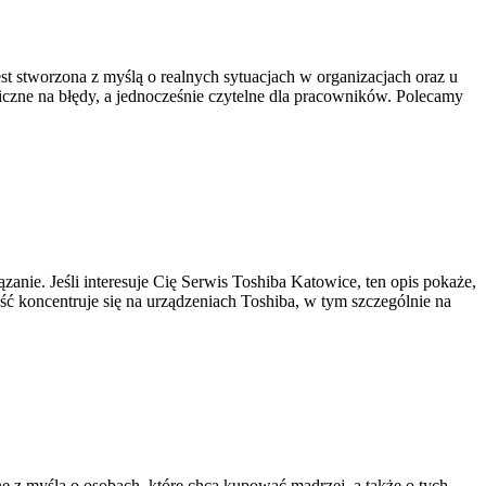
 stworzona z myślą o realnych sytuacjach w organizacjach oraz u
giczne na błędy, a jednocześnie czytelne dla pracowników. Polecamy
ie. Jeśli interesuje Cię Serwis Toshiba Katowice, ten opis pokaże,
ść koncentruje się na urządzeniach Toshiba, w tym szczególnie na
z myślą o osobach, które chcą kupować mądrzej, a także o tych,