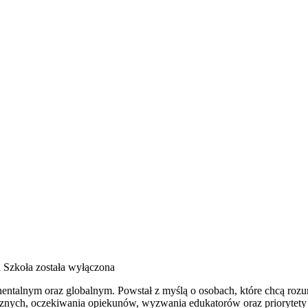
i Szkoła
została wyłączona
ntalnym oraz globalnym. Powstał z myślą o osobach, które chcą rozumie
cznych, oczekiwania opiekunów, wyzwania edukatorów oraz priorytety p