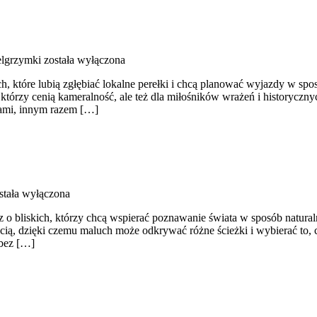
ielgrzymki
została wyłączona
, które lubią zgłębiać lokalne perełki i chcą planować wyjazdy w sposó
órzy cenią kameralność, ale też dla miłośników wrażeń i historycznych u
kami, innym razem […]
stała wyłączona
z o bliskich, którzy chcą wspierać poznawanie świata w sposób natura
ością, dzięki czemu maluch może odkrywać różne ścieżki i wybierać to
 bez […]