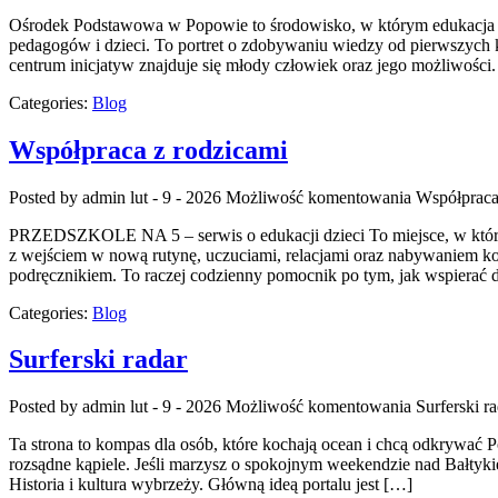
Ośrodek Podstawowa w Popowie to środowisko, w którym edukacja łąc
pedagogów i dzieci. To portret o zdobywaniu wiedzy od pierwszych k
centrum inicjatyw znajduje się młody człowiek oraz jego możliwości
Categories:
Blog
Współpraca z rodzicami
Posted by admin
lut - 9 - 2026
Możliwość komentowania
Współpraca
PRZEDSZKOLE NA 5 – serwis o edukacji dzieci To miejsce, w którym
z wejściem w nową rutynę, uczuciami, relacjami oraz nabywaniem ko
podręcznikiem. To raczej codzienny pomocnik po tym, jak wspierać d
Categories:
Blog
Surferski radar
Posted by admin
lut - 9 - 2026
Możliwość komentowania
Surferski r
Ta strona to kompas dla osób, które kochają ocean i chcą odkrywać 
rozsądne kąpiele. Jeśli marzysz o spokojnym weekendzie nad Bałtyki
Historia i kultura wybrzeży. Główną ideą portalu jest […]