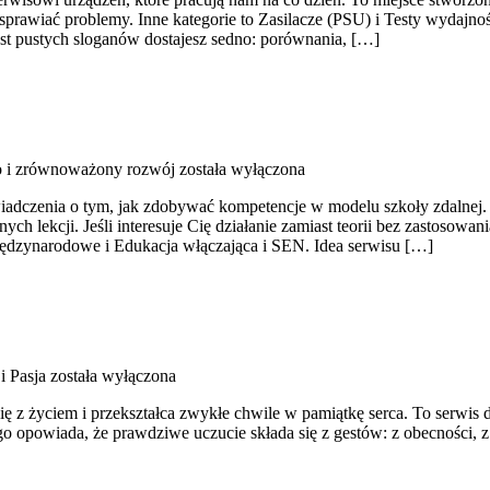
prawiać problemy. Inne kategorie to Zasilacze (PSU) i Testy wydajno
ast pustych sloganów dostajesz sedno: porównania, […]
 i zrównoważony rozwój
została wyłączona
wiadczenia o tym, jak zdobywać kompetencje w modelu szkoły zdalnej.
h lekcji. Jeśli interesuje Cię działanie zamiast teorii bez zastosowan
ędzynarodowe i Edukacja włączająca i SEN. Idea serwisu […]
i Pasja
została wyłączona
ię z życiem i przekształca zwykłe chwile w pamiątkę serca. To serwis 
ego opowiada, że prawdziwe uczucie składa się z gestów: z obecności,