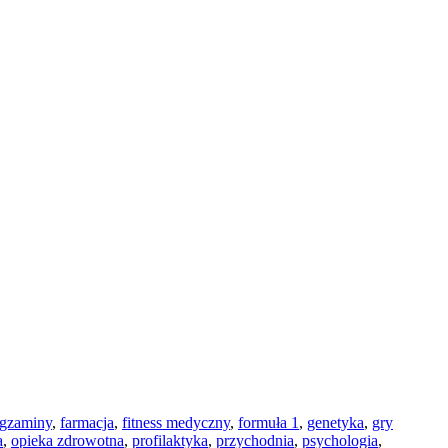
gzaminy
,
farmacja
,
fitness medyczny
,
formuła 1
,
genetyka
,
gry
a
,
opieka zdrowotna
,
profilaktyka
,
przychodnia
,
psychologia
,