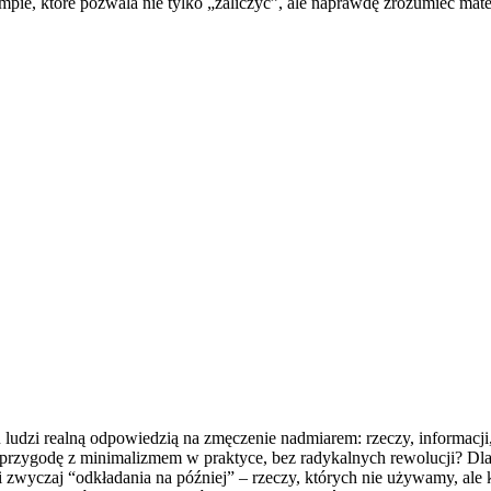
tempie, które pozwala nie tylko „zaliczyć”, ale naprawdę zrozumieć mat
lu ludzi realną odpowiedzią na zmęczenie nadmiarem: rzeczy, informacji
ąć przygodę z minimalizmem w praktyce, bez radykalnych rewolucji? 
i zwyczaj “odkładania na później” – rzeczy, których nie używamy, ale