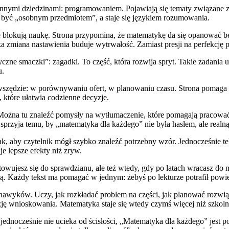
 innymi dziedzinami: programowaniem. Pojawiają się tematy związane
je być „osobnym przedmiotem”, a staje się językiem rozumowania.
lokują naukę. Strona przypomina, że matematykę da się opanować bez 
a zmiana nastawienia buduje wytrwałość. Zamiast presji na perfekcję p
tyczne smaczki”: zagadki. To część, która rozwija spryt. Takie zadania
u.
wszędzie: w porównywaniu ofert, w planowaniu czasu. Strona pomaga zro
które ułatwia codzienne decyzje.
a. Można tu znaleźć pomysły na wytłumaczenie, które pomagają pracow
 sprzyja temu, by „matematyka dla każdego” nie była hasłem, ale realną
k, aby czytelnik mógł szybko znaleźć potrzebny wzór. Jednocześnie tek
je lepsze efekty niż zryw.
jesz się do sprawdzianu, ale też wtedy, gdy po latach wracasz do mat
ią. Każdy tekst ma pomagać w jednym: żebyś po lekturze potrafił powi
awyków. Uczy, jak rozkładać problem na części, jak planować rozwiąz
zję wnioskowania. Matematyka staje się wtedy czymś więcej niż szkoln
 jednocześnie nie ucieka od ścisłości, „Matematyka dla każdego” jest 