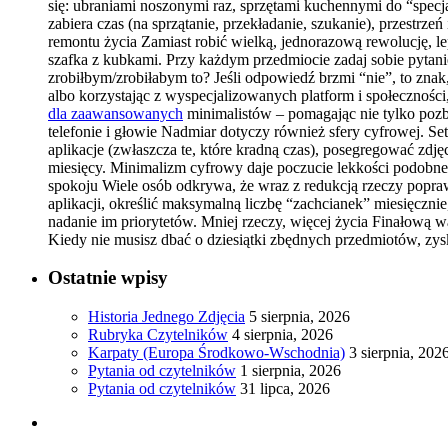
się: ubraniami noszonymi raz, sprzętami kuchennymi do “specja
zabiera czas (na sprzątanie, przekładanie, szukanie), przestr
remontu życia Zamiast robić wielką, jednorazową rewolucję, le
szafka z kubkami. Przy każdym przedmiocie zadaj sobie pytan
zrobiłbym/zrobiłabym to? Jeśli odpowiedź brzmi “nie”, to znak
albo korzystając z wyspecjalizowanych platform i społecznośc
dla zaawansowanych
minimalistów – pomagając nie tylko pozb
telefonie i głowie Nadmiar dotyczy również sfery cyfrowej. Set
aplikacje (zwłaszcza te, które kradną czas), posegregować zdjęc
miesięcy. Minimalizm cyfrowy daje poczucie lekkości podobne
spokoju Wiele osób odkrywa, że wraz z redukcją rzeczy poprawi
aplikacji, określić maksymalną liczbę “zachcianek” miesięczni
nadanie im priorytetów. Mniej rzeczy, więcej życia Finałową wa
Kiedy nie musisz dbać o dziesiątki zbędnych przedmiotów, zys
Ostatnie wpisy
Historia Jednego Zdjęcia
5 sierpnia, 2026
Rubryka Czytelników
4 sierpnia, 2026
Karpaty (Europa Środkowo-Wschodnia)
3 sierpnia, 202
Pytania od czytelników
1 sierpnia, 2026
Pytania od czytelników
31 lipca, 2026