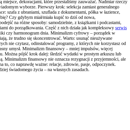
ją miejsce, dekoracjami, które przestaliśmy zauważać. Nadmiar rzeczy
a świadomym wyborze. Pierwszy krok: selekcja zamiast generalnego
ce: szafa z ubraniami, szuflada z dokumentami, półka w łazience,
ubię? Czy gdybym miał/miała kupić to dziś od nowa,
podejść na różne sposoby: samodzielnie, z książkami i podcastami,
ędziami do porządkowania. Część z nich działa jak kompleksowy
serwis
pliki czy harmonogram dnia. Minimalizm cyfrowy – porządek w
awiają, że trudno się skoncentrować. Warto: usunąć nieużywane
órych nie czytasz, odinstalować programy, z których nie korzystasz od
własny umysł. Minimalizm finansowy – mniej impulsów, więcej
lu. Można pójść krok dalej: śledzić wydatki w prostym arkuszu lub
zją. Minimalizm finansowy nie oznacza rezygnacji z przyjemności, ale
 na to, co naprawdę ważne: relacje, zdrowie, pasje, odpoczynek.
rdziej świadomego życia – na własnych zasadach.