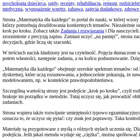
psychologia dziecięca
,
rajdy
,
recepty
,
rehabilitacja
,
remont
,
rodziciels
medyczna
,
wyposażenie wnętrz
,
zabawa
,
zajęcia dodatkowe
,
zdrowe
Strona „Matematyka dla każdego” to portal do nauki, w której wzory p
którzy potrzebują doszlifowania konkretnych tematów. Niezależnie od
krok po kroku. Zobacz także
Zadania i rozwiązania
i Dla nauczycieli.
zrozumienie z precyzją zapisu. Zamiast uczyć „na pamięć”, strona z
decyzjach, gdzie liczą się szacunki.
W treściach nacisk kładziony jest na czytelność. Pojęcia tłumaczone 
potem własności, następnie zadania, a na końcu podsumowanie. Dzię
„Matematyka dla każdego” obejmuje szerokie spektrum tematów: od licz
dyskretnej, które uczą rozumowania, a jednocześnie pokazują, że n
modelowaniem, np. w kontekście prawdopodobieństwa.
Szczególną wartością strony jest podejście „krok po kroku”, czyli roz
brakuje im porządku w metodzie. Tutaj uczysz się, jak prowadzić ob
zadaniach.
Strona wspiera także rozwijanie umiejętności typowo egzaminacyjnych:
oznacza to, że uczysz się pytać: czy znak jest poprawny. Taka kon
Materiały są przygotowane z myślą o różnych stylach uczenia się. Dla
podejścia. Jeśli jakaś metoda wydaje się „ciężka”, można spróbować 