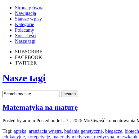
Strona główna
Nawigacja
Starsze wpisy
Kategorie
Polecamy
Spis Treści
Nasze tagi
SUBSCRIBE
FACEBOOK
TWITTER
Nasze tagi
Matematyka na maturę
Posted by admin
Posted on lut - 7 - 2026
Możliwość komentowania
M
Tagi:
apteka
,
aranżacja wnętrz
,
badania genetyczne
,
biegacze
,
biotec
edukacyjne
,
korepetycje
,
materiały medyczne
,
medycyna
,
mieszkanie