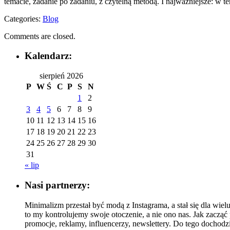
temacie, zadanie po zadaniu, z czytelną metodą. I najważniejsze: w 
Categories:
Blog
Comments are closed.
Kalendarz:
sierpień 2026
P
W
Ś
C
P
S
N
1
2
3
4
5
6
7
8
9
10
11
12
13
14
15
16
17
18
19
20
21
22
23
24
25
26
27
28
29
30
31
« lip
Nasi partnerzy:
Minimalizm przestał być modą z Instagrama, a stał się dla wie
to my kontrolujemy swoje otoczenie, a nie ono nas. Jak zacz
promocje, reklamy, influencerzy, newslettery. Do tego dochodz