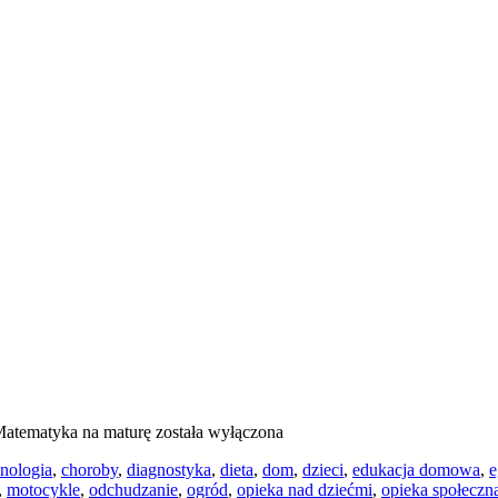
atematyka na maturę
została wyłączona
hnologia
,
choroby
,
diagnostyka
,
dieta
,
dom
,
dzieci
,
edukacja domowa
,
e
,
motocykle
,
odchudzanie
,
ogród
,
opieka nad dziećmi
,
opieka społeczn