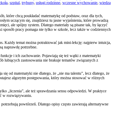
zkoła
,
szpital
,
trybuny
,
usługi rodzinne
,
wczesne wychowanie
,
wiedza
osób, które chcą poukładać matematykę od podstaw, oraz dla tych,
osłym uczącym się, znajdziesz tu jasne wyjaśnienia, które prowadzą
mięci, ale spójny system. Dlatego materiały są pisane tak, by łączyć
ki sposób pracy pomaga nie tylko w szkole, lecz także w codziennych
ns. Każdy temat można potraktować jak mini-lekcję: najpierw intuicja,
są naprawdę potrzebne.
funkcje i ich zachowanie. Pojawiają się też wątki z matematyki
sób lubiących zastosowania nie brakuje tematów związanych z
 się od matematyki nie dlatego, że „nie ma talentu”, lecz dlatego, że
dostajesz algorytm postępowania, który można stosować w różnych
tylko „liczenia”, ale też sprawdzania sensu odpowiedzi. W praktyce
ość w rozwiązywaniu.
i potrzebują powtórzeń. Dlatego opisy często zawierają alternatywne