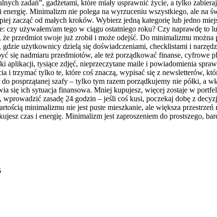
lnych zadań”, gadżetami, które miały usprawnić życie, a tylko zabiera
zeń i energię. Minimalizm nie polega na wyrzuceniu wszystkiego, ale n
piej zacząć od małych kroków. Wybierz jedną kategorię lub jedno miejs
ie: czy używałem/am tego w ciągu ostatniego roku? Czy naprawdę to l
, że przedmiot swoje już zrobił i może odejść. Do minimalizmu można 
i, gdzie użytkownicy dzielą się doświadczeniami, checklistami i narz
yć się nadmiaru przedmiotów, ale też porządkować finanse, cyfrowe 
ki aplikacji, tysiące zdjęć, nieprzeczytane maile i powiadomienia spr
ia i trzymać tylko te, które coś znaczą, wypisać się z newsletterów, kt
 do posprzątanej szafy – tylko tym razem porządkujemy nie półki, a 
a się ich sytuacja finansowa. Mniej kupujesz, więcej zostaje w portfe
e, wprowadzić zasadę 24 godzin – jeśli coś kusi, poczekaj dobę z decy
rtością minimalizmu nie jest puste mieszkanie, ale większa przestrzeń
kujesz czas i energię. Minimalizm jest zaproszeniem do prostszego, ba
6