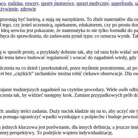
two
,
rodzina
,
rowery
,
sporty motorowe
,
sprzęt medyczny
,
superfoods
,
s
 żywienie
,
zdrowie
rzestają być barierą, a stają się narzędziem. To zbiór materiałów dla 
 tego, czy jesteś uczennicą, opiekunem, edukatorem, czy po prostu dor
 Ideą serwisu jest pokazanie, że matematyka to nie tylko formułki do pa
achęca do sprawdzania, do zadawania pytań typu: co oznacza wynik. Ta
są w sposób prosty, a przykłady dobrane tak, aby od razu było widać se
ki temu łatwo budować regularność i wracać do zagadnień wtedy, gdy 
enia na co dzień i przekształceń, przez myślenie przestrzenne, aż po 
awet bez „ciężkich” rachunków można robić ciekawe obserwacje. Dla o
bijanie trudniejszych zagadnień na czytelne procedury. Wiele osób odbija
liczenia tak, by widzieć następny krok. Zamiast przypadkowych prób 
 analizy treści zadania. Duży nacisk kładzie się na to, aby uczyć nie 
trola pomaga ograniczyć wpadki wynikające z pośpiechu i buduje pewn
 jednych kluczowa jest porównanie, dla innych definicja, a jeszcze inn
innej perspektywy. To podejście wspiera indywidualizację.