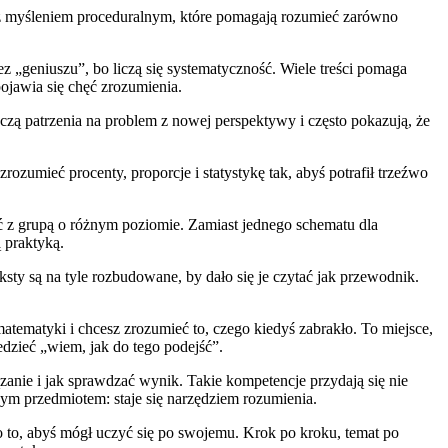
 z myśleniem proceduralnym, które pomagają rozumieć zarówno
„geniuszu”, bo liczą się systematyczność. Wiele treści pomaga
ojawia się chęć zrozumienia.
 uczą patrzenia na problem z nowej perspektywy i często pokazują, że
zumieć procenty, proporcje i statystykę tak, abyś potrafił trzeźwo
ać z grupą o różnym poziomie. Zamiast jednego schematu dla
 praktyką.
sty są na tyle rozbudowane, by dało się je czytać jak przewodnik.
ematyki i chcesz zrozumieć to, czego kiedyś zabrakło. To miejsce,
edzieć „wiem, jak do tego podejść”.
anie i jak sprawdzać wynik. Takie kompetencje przydają się nie
ym przedmiotem: staje się narzędziem rozumienia.
po to, abyś mógł uczyć się po swojemu. Krok po kroku, temat po